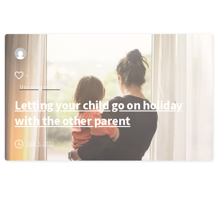
-
Uncategorized
Letting your child go on holiday
with the other parent
July 5, 2022